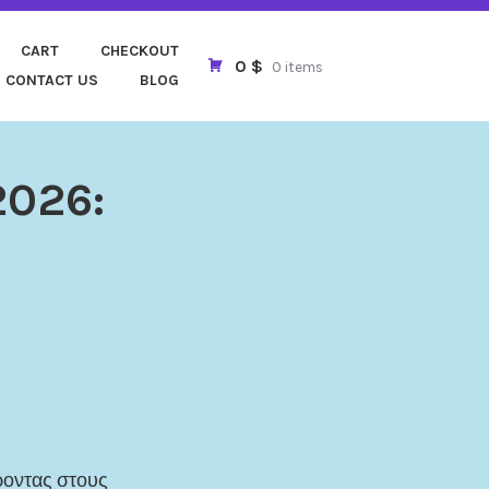
FOLLOWERS
CART
CHECKOUT
0 $
0 items
CONTACT US
BLOG
2026:
έροντας στους