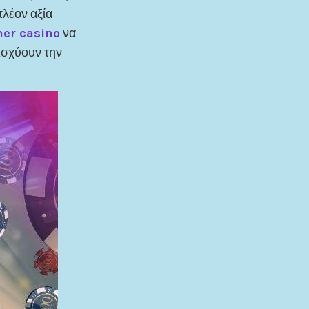
πλέον αξία
er casino
να
ισχύουν την