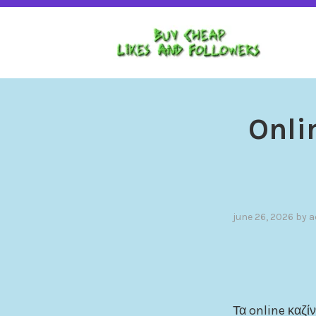
BUY CHEAP FOLLOWERS, LIKES, COMMENTS A
BU
INSTAGRAM, TIKTOK, YOUTUBE, PINTEREST.
Onli
june 26, 2026
by
a
Τα online καζί