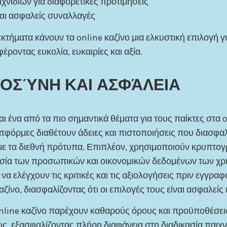
ιχνιδιών για διαφορετικές προτιμήσεις
αι ασφαλείς συναλλαγές
κτήματα κάνουν τα online καζίνο μια ελκυστική επιλογή γ
ροντας ευκολία, ευκαιρίες και αξία.
ΟΣΎΝΗ ΚΑΙ ΑΣΦΆΛΕΙΑ
αι ένα από τα πιο σημαντικά θέματα για τους παίκτες στα o
τφόρμες διαθέτουν άδειες και πιστοποιήσεις που διασφαλ
 τα διεθνή πρότυπα. Επιπλέον, χρησιμοποιούν κρυπτο
ασία των προσωπικών και οικονομικών δεδομένων των χρ
να ελέγχουν τις κριτικές και τις αξιολογήσεις πριν εγγρα
ίνο, διασφαλίζοντας ότι οι επιλογές τους είναι ασφαλείς 
nline καζίνο παρέχουν καθαρούς όρους και προϋποθέσεις 
, εξασφαλίζοντας πλήρη διαφάνεια στη διαδικασία παιχνι