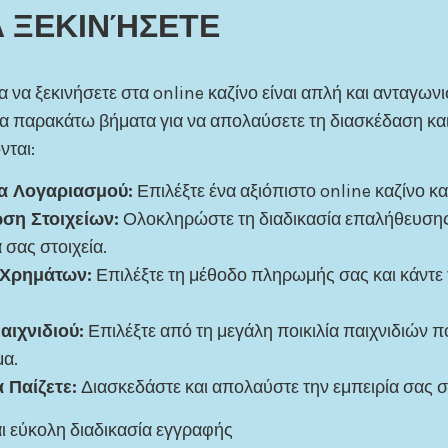
Α ΞΕΚΙΝΉΣΕΤΕ
α να ξεκινήσετε στα online καζίνο είναι απλή και ανταγωνι
 παρακάτω βήματα για να απολαύσετε τη διασκέδαση και 
ται:
α Λογαριασμού:
Επιλέξτε ένα αξιόπιστο online καζίνο κα
ση Στοιχείων:
Ολοκληρώστε τη διαδικασία επαλήθευσης
σας στοιχεία.
 Χρημάτων:
Επιλέξτε τη μέθοδο πληρωμής σας και κάντε
αιχνιδιού:
Επιλέξτε από τη μεγάλη ποικιλία παιχνιδιών 
μα.
 Παίζετε:
Διασκεδάστε και απολαύστε την εμπειρία σας σ
ι εύκολη διαδικασία εγγραφής