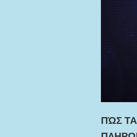
ΠΏΣ ΤΑ
ΠΛΗΡΩ