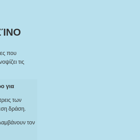
ΖΊΝΟ
τες που
οψίζει τις
ο για
τρεις των
εση δράση.
λαμβάνουν τον