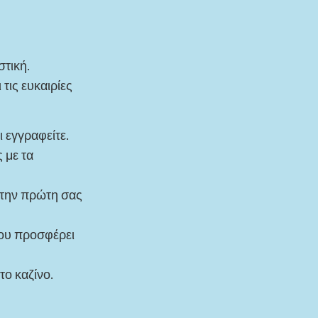
στική.
τις ευκαιρίες
ι εγγραφείτε.
 με τα
 την πρώτη σας
που προσφέρει
το καζίνο.