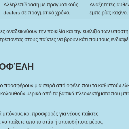
Αλληλεπίδραση με πραγματικούς
Αναζητητές αυθεν
dealers σε πραγματικό χρόνο.
εμπειρίας καζίνο.
τες αναδεικνύουν την ποικιλία και την ευελιξία των υποστ
ιτρέποντας στους παίκτες να βρουν κάτι που τους ενδιαφέρ
 ΟΦΈΛΗ
νο προσφέρουν μια σειρά από οφέλη που τα καθιστούν ελκ
Ακολουθούν μερικά από τα βασικά πλεονεκτήματα που μπο
 μπόνους και προσφορές για νέους παίκτες
 να παίξετε από το σπίτι ή οποιοδήποτε μέρος