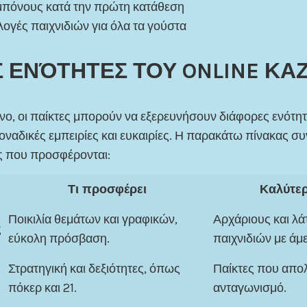
μπόνους κατά την πρώτη κατάθεση
λογές παιχνιδιών για όλα τα γούστα
 ΕΝΌΤΗΤΕΣ ΤΟΥ ONLINE ΚΑ
ίνο, οι παίκτες μπορούν να εξερευνήσουν διάφορες ενότη
αδικές εμπειρίες και ευκαιρίες. Η παρακάτω πίνακας συν
ς που προσφέρονται:
Τι προσφέρει
Καλύτερ
Ποικιλία θεμάτων και γραφικών,
Αρχάριους και λά
ς
εύκολη πρόσβαση.
παιχνιδιών με άμ
Στρατηγική και δεξιότητες, όπως
Παίκτες που απο
πόκερ και 21.
ανταγωνισμό.