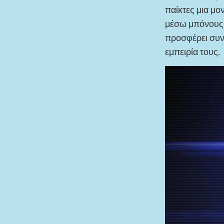
παίκτες μια μο
μέσω μπόνους 
προσφέρει συν
εμπειρία τους.