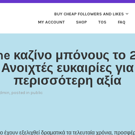
ND MORE. HIGH QUALITY SOCIAL SERVICES: FACEBOOK,
Y CHEAP LIKES AND 
 FAST & SAFE
BUY CHEAP FOLLOWERS AND LIKES
MY ACCOUNT
SHOP
TOS
FAQ
ne καζίνο μπόνους το 
Ανοιχτές ευκαιρίες για
περισσότερη αξία
dmin
, posted in
public
νο έχουν εξελιχθεί δραματικά τα τελευταία χρόνια, προσφ