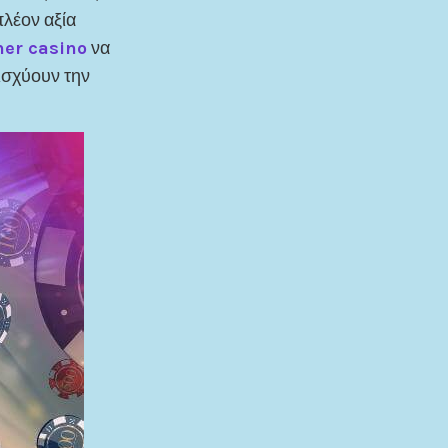
πλέον αξία
er casino
να
ισχύουν την