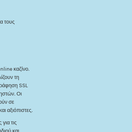
ια τους
nline καζίνο.
ίζουν τη
γράφηση SSL
ηστών. Οι
φούν σε
και αξιόπιστες.
για τις
διού και