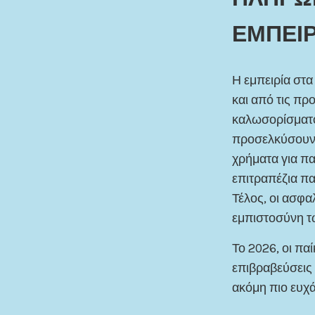
ΕΜΠΕΙ
Η εμπειρία στα
και από τις π
καλωσορίσματο
προσελκύσουν 
χρήματα για πα
επιτραπέζια παι
Τέλος, οι ασφα
εμπιστοσύνη τ
Το 2026, οι π
επιβραβεύσεις 
ακόμη πιο ευχά