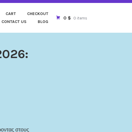
FOLLOWERS
CART
CHECKOUT
0 $
0 items
CONTACT US
BLOG
2026:
έροντας στους